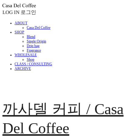
LOG IN
로그인
ABOUT
Casa Del Coffee
SHOP
Blend
Single Origin
Drip bag
Fragrance
WHOLESALE
Shop
CLASS / CONSULTING
ARCHIVE
까사델 커피 / Casa
Del Coffee