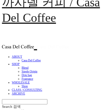
까사델 커피 / Casa
Del Coffee
ABOUT
Casa Del Coffee
SHOP
Blend
Single Origin
Drip bag
Fragrance
WHOLESALE
Shop
CLASS / CONSULTING
ARCHIVE
Search
검색