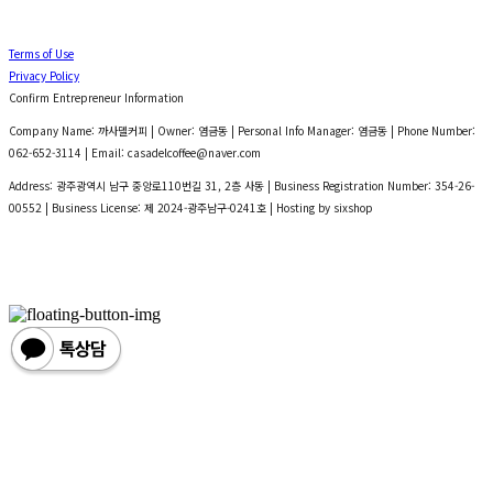
Terms of Use
Privacy Policy
Confirm Entrepreneur Information
Company Name: 까사델커피 | Owner: 염금동 | Personal Info Manager: 염금동 | Phone Number:
062-652-3114 | Email: casadelcoffee@naver.com
Address: 광주광역시 남구 중앙로110번길 31, 2층 사동 | Business Registration Number:
354-26-
00552
| Business License:
제 2024-광주남구-0241호
| Hosting by sixshop