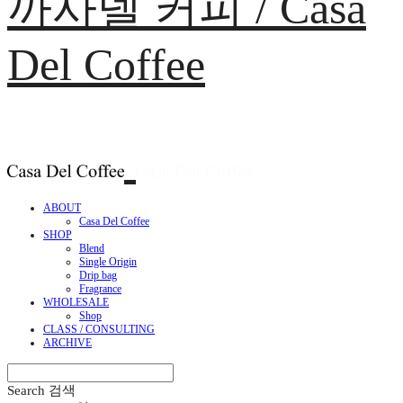
까사델 커피 / Casa
Del Coffee
ABOUT
Casa Del Coffee
SHOP
Blend
Single Origin
Drip bag
Fragrance
WHOLESALE
Shop
CLASS / CONSULTING
ARCHIVE
Search
검색