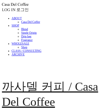
LOG IN
로그인
ABOUT
Casa Del Coffee
SHOP
Blend
Single Origin
Drip bag
Fragrance
WHOLESALE
Shop
CLASS / CONSULTING
ARCHIVE
까사델 커피 / Casa
Del Coffee